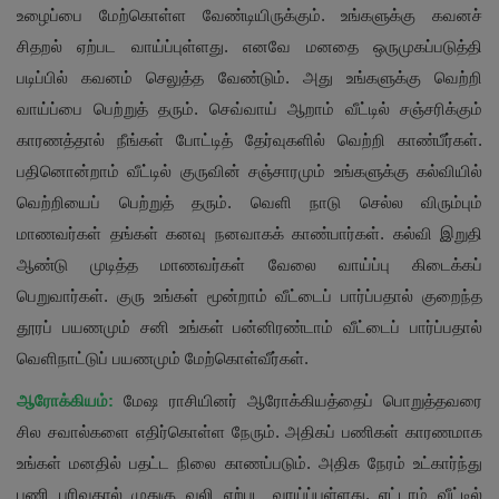
உழைப்பை மேற்கொள்ள வேண்டியிருக்கும். உங்களுக்கு கவனச்
சிதறல் ஏற்பட வாய்ப்புள்ளது. எனவே மனதை ஒருமுகப்படுத்தி
படிப்பில் கவனம் செலுத்த வேண்டும். அது உங்களுக்கு வெற்றி
வாய்ப்பை பெற்றுத் தரும். செவ்வாய் ஆறாம் வீட்டில் சஞ்சரிக்கும்
காரணத்தால் நீங்கள் போட்டித் தேர்வுகளில் வெற்றி காண்பீர்கள்.
பதினொன்றாம் வீட்டில் குருவின் சஞ்சாரமும் உங்களுக்கு கல்வியில்
வெற்றியைப் பெற்றுத் தரும். வெளி நாடு செல்ல விரும்பும்
மாணவர்கள் தங்கள் கனவு நனவாகக் காண்பார்கள். கல்வி இறுதி
ஆண்டு முடித்த மாணவர்கள் வேலை வாய்ப்பு கிடைக்கப்
பெறுவார்கள். குரு உங்கள் மூன்றாம் வீட்டைப் பார்ப்பதால் குறைந்த
தூரப் பயணமும் சனி உங்கள் பன்னிரண்டாம் வீட்டைப் பார்ப்பதால்
வெளிநாட்டுப் பயணமும் மேற்கொள்வீர்கள்.
ஆரோக்கியம்:
மேஷ ராசியினர் ஆரோக்கியத்தைப் பொறுத்தவரை
சில சவால்களை எதிர்கொள்ள நேரும். அதிகப் பணிகள் காரணமாக
உங்கள் மனதில் பதட்ட நிலை காணப்படும். அதிக நேரம் உட்கார்ந்து
பணி புரிவதால் முதுகு வலி ஏற்பட வாய்ப்புள்ளது. எட்டாம் வீட்டில்