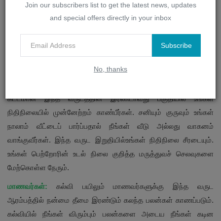
Join our subscribers list to get the latest news, updates
காண்பார்கள்.
and special offers directly in your inbox
நிதிநிலைமை:
உங்கள் ராசிக்கு இரண்டாம் வீட்டில் இருக்கும் ராகு
காரணமாக நிதி நிலையில் ஏற்ற இறக்க நிலை இருக்கக் காண்பீர்கள்.
Subscribe
ராகு சில பொருள் ஈட்டும் வாய்ப்புகளை உங்களுக்கு அளித்தாலும் சில
No, thanks
இழப்புகளையும் அளிப்பார். ஆபத்து ஏற்படுத்தும் முதலீடுகளை
தவிர்ப்பது நல்லது. குரு பதினொன்றாம் வீட்டில் சஞ்சரிக்கும் காலக்
கட்டமான இந்த வருடத்தின் இரண்டாவது பகுதியில் உங்கள்
நிதிநிலையில் முன்னேற்றம் காண்பீர்கள். சனியும் குருவும் உங்கள்
நாலாம் வீட்டைப் பார்ப்பதால் நீங்கள் வீடு அல்லது வாகனம்
வாங்குவீர்கள். இந்த வருட இறுதியில்உங்கள் நிதிநிலை சீரடையும்.
உங்கள் பெற்றோரின் உடல் நிலை குறித்த மருத்துவச் செலவுகளை
மேற்கொள்ள நேரும்.
மாணவர்கள்:
கல்வி பயிலும் மாணவர்களுக்கு இந்த வருட
ஆரம்பத்தில் நன்மை தீமை இரண்டும் கலந்த பலன்கள் காணப்படும்.
கல்வியில் நீங்கள் விரும்பும் பலன்களை அடைய நீங்கள் கடின