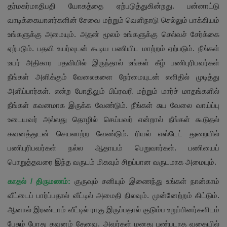
தர்மகர்மாதிபதி யோகத்தை ஏற்படுத்துகின்றது. பன்னாட்டு
வாடிக்கையாளர்களின் சேவை மற்றும் வெளிநாடு செல்லும் பாக்கியம்
உங்களுக்கு அமையும். அதன் மூலம் உங்களுக்கு செல்வச் சேர்க்கை
ஏற்படும். பதவி உயர்வுடன் கூடிய பணியிட மாற்றம் ஏற்படும். நீங்கள்
உயர் அதிகார பதவியில் இருந்தால் உங்கள் கீழ் பணிபுரிபவர்கள்
நீங்கள் அளிக்கும் வேலைகளை நேர்மையுடன் எளிதில் முடித்து
அளிப்பார்கள். என்ற போதிலும் பிப்ரவரி மற்றும் மார்ச் மாதங்களில்
நீங்கள் கவனமாக இருக்க வேண்டும். நீங்கள் சுய வேலை வாய்ப்பு
உடையவர் அல்லது தொழில் செய்பவர் என்றால் நீங்கள் கூடுதல்
கவனத்துடன் செயலாற்ற வேண்டும். ரியல் எஸ்டேட் துறையில்
பணிபுரிபவர்கள் நல்ல ஆதாயம் பெறுவார்கள். பணியைப்
பொறுத்தவரை இந்த வருடம் மிகவும் சிறப்பான வருடமாக அமையும்.
காதல் / திருமணம்:
குருவும் சனியும் இணைந்து உங்கள் நான்காம்
வீட்டைப் பார்ப்பதால் வீட்டில் அமைதி நிலவும். முன்னேற்றம் கிட்டும்.
ஆனால் இரண்டாம் வீட்டில் ராகு இருப்பதால் குடும்ப உறுப்பினர்களிடம்
பேசும் போது கவனம் தேவை. அவர்கள் மனது புண்படாத வகையில்