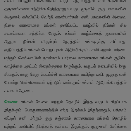
கல்வி பயிலும் மாணவர்கள் வருட ஆரம்பத்தில் சில கடினமான
தருணங்களை சந்திக்க நேர்ந்தாலும் வருட முடிவில், குரு பகவானின்
அருளால் கல்வியில் வெற்றி காண்பார்கள். சனி பகவானின் அமைவு
நிலை காரணமாக உங்கள் தனிப்பட்ட வாழ்வில் நீங்கள் சில
சவால்களை சந்திக்க நேரும். உங்கள் வாழ்க்கைத் துணையின்
ஆதரவு நீங்கள் விரும்பும் நேரத்தில் உங்களுக்கு கிட்டாது.
குடும்பத்தில் உங்கள் பொறுப்புகள் அதிகரிக்கும். சனி ஏழாம் பார்வை
மற்றும் செவ்வாயின் நான்காம் பார்வை காரணமாக உங்கள் குடும்ப
வாழ்க்கை பதட்டம் நிறைந்ததாக இருக்கும். வருடக் கடைசியில் இது
சீராகும். ராகு கேது பெயர்ச்சி காரணமாக வயிற்று வலி, முதுகு வலி
போன்ற பிரச்சினைகள் ஏற்படும் என்பதால் உங்கள் ஆரோக்கியத்தில்
கவனம் தேவை.
வேலை:
உங்கள் வேலை மற்றும் தொழில் இந்த வருடம் சிறப்பாக
இருக்கும். பொருளாதாரத்தில் ஏற்ற இறக்கம் இருந்தாலும், பத்தாம்
வீட்டில் சனி மற்றும் குரு சஞ்சாரம் காரணமாக உங்கள் தொழில்
மற்றும் பணியில் நிரந்தரத் தன்மை இருக்கும். குரு-சனி சேர்க்கை