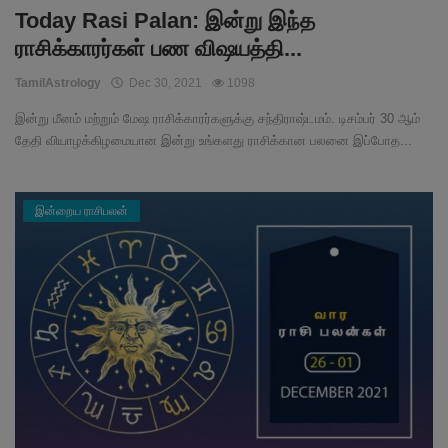
Today Rasi Palan: இன்று இந்த
ராசிக்காரர்கள் பண விஷயத்தி...
TamilAstrology
Dec 30, 2021
1098
இன்று மீனம் மற்றும் மேஷ ராசிக்காரர்களுக்கு சந்திராஷ்டமம். டிசம்பர் 30 ஆம்
தேதி வியாழக்கிழமையான இன்று உங்களது ராசிக்கான பலனை இப்போத...
இன்றைய ராசிபலன்