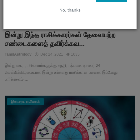
No, thanks
இன்று இந்த ராசிக்காரர்கள் தேவையற்ற
சண்டைகளைத் தவிர்க்கவ...
TamilAstrology
Dec 24, 2021
1635
இன்று மகர ராசிக்காரர்களுக்கு சந்திராஷ்டமம். டிசம்பர் 24
வெள்ளிக்கிழமையான இன்று உங்களது ராசிக்கான பலனை இப்போது
பார்க்கலாம்....
இன்றைய ராசிபலன்