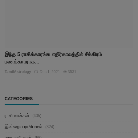
இந்த 5 ராசிக்காரங்க எதிர்காலத்தில் சீக்கிரம்
பணக்காரராக...
TamilAstrology
Dec 1, 2021
3531
CATEGORIES
ராசிபலன்கள்
(405)
இன்றைய ராசிபலன்
(324)
வார ராசிபலன்
(55)