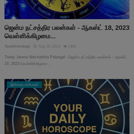
ஜென்ம நட்சத்திர பலன்கள் - ஆகஸ்ட் 18, 2023
வெள்ளிக்கிழமை...
TamilAstrology
Aug 18, 2023
1904
Today Janma Natchathira Palangal - ஜென்ம நட்சத்திர பலன்கள் - ஆகஸ்ட்
18, 2023 வெள்ளிக்கிழமை ...
இன்றைய ராசிபலன்