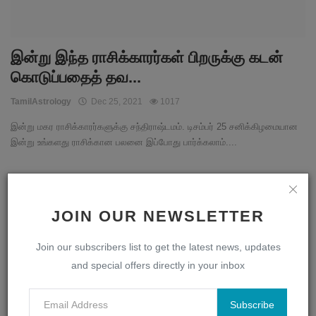
இன்று இந்த ராசிக்காரர்கள் பிறருக்கு கடன்
கொடுப்பதைத் தவ...
TamilAstrology
Dec 25, 2021
1017
இன்று மகர ராசிக்காரர்களுக்கு சந்திராஷ்டமம். டிசம்பர் 25 சனிக்கிழமையான
இன்று உங்களது ராசிக்கான பலனை இப்போது பார்க்கலாம்....
இன்றைய ராசிபலன்
JOIN OUR NEWSLETTER
Join our subscribers list to get the latest news, updates
and special offers directly in your inbox
Subscribe