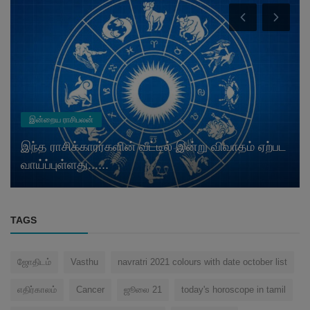
இன்றைய ராசிபலன்
இந்த ராசிக்காரர்களின் வீட்டில் இன்று விவாதம் ஏற்பட
வாய்ப்புள்ளது......
TAGS
ஜோ‌திட‌ம்
Vasthu
navratri 2021 colours with date october list
எ‌தி‌ர்கால‌ம்
Cancer
ஜூலை 21
today's horoscope in tamil