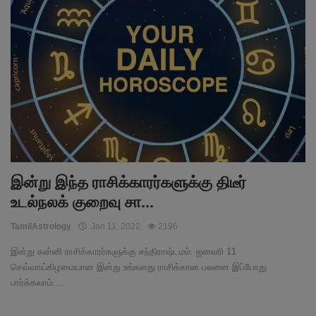
இன்று இந்த ராசிக்காரர்களுக்கு திடீர்
உடல்நலக் குறைவு சா...
TamilAstrology
Jan 11, 2022
2196
இன்று கன்னி ராசிக்காரர்களுக்கு சந்திராஷ்டமம். ஜனவரி 11
செவ்வாய்கிழமையான இன்று உங்களது ராசிக்கான பலனை இப்போது
பார்க்கலாம்....