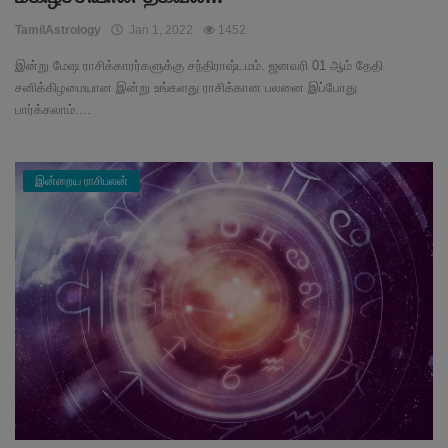
TamilAstrology
Jan 1, 2022
1452
இன்று மேஷ ராசிக்காரர்களுக்கு சந்திராஷ்டமம். ஜனவரி 01 ஆம் தேதி
சனிக்கிழமையான இன்று உங்களது ராசிக்கான பலனை இப்போது
பார்க்கலாம்....
இன்றைய ராசிபலன்