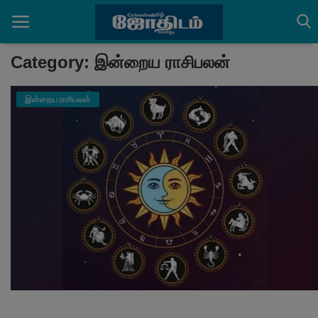
Category: இன்றைய ராசிபலன்
இன்றைய ராசிபலன்
Home
செய்திகள்
ராசிபலன்கள்
பஞ்சாங்கம்
ஆன்மீக அர்த்தங்கள்
தகவல்கள்