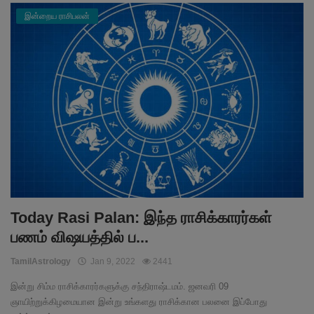
இன்றைய ராசிபலன்
Today Rasi Palan: இந்த ராசிக்காரர்கள்
பணம் விஷயத்தில் ப...
TamilAstrology
Jan 9, 2022
2441
இன்று சிம்ம ராசிக்காரர்களுக்கு சந்திராஷ்டமம். ஜனவரி 09
ஞாயிற்றுக்கிழமையான இன்று உங்களது ராசிக்கான பலனை இப்போது