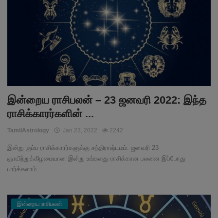
இன்றைய ராசிபலன் – 23 ஜனவரி 2022: இந்த
ராசிக்காரர்களின் ...
TamilAstrology
Jan 23, 2022
2242
இன்று கும்ப ராசிக்காரர்களுக்கு சந்திராஷ்டமம். ஜனவரி 23
ஞாயிற்றுக்கிழமையான இன்று உங்களது ராசிக்கான பலனை இப்போது
பார்க்கலாம்....
இன்றைய ராசிபலன்