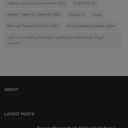
அதிசார குரு பெயர்ச்சி பலன்கள் 2021
August-31-20
Jupiter Transit in Capricorn 2021
உத்திராடம்
காவடி
Mercury Transit in Pisces 2021
6 most talented zodiac signs
புதன் கடக ராசிக்கு செல்வதால் ஒவ்வொரு ராசிக்காரரும் பெறும்
பலன்கள்
ABOUT
LATEST POSTS
தேவஷயனி ஏகாதசியால் அதிஷ்டம்பெறப் போகும்