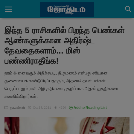
இந்த 5 ராசிகளில் பிறந்த பெண்கள்
ஆண்களுக்கான அதிர்ஷ்ட
Home
தேவதைகளாம்... மிஸ்
செய்திகள்
பண்ணிராதீங்க!
ராசிபலன்கள்
நாம் அனைவரும் அறிந்தபடி, திருமணம் என்பது சரியான
துணையைக் கண்டுபிடிப்பதாகும், அதனால்தான் மக்கள்
பஞ்சாங்கம்
பெரும்பாலும் ராசி அறிகுறிகளை, குறிப்பாக அதன் தகுதிகளை
ஆன்மீக அர்த்தங்கள்
கவனிக்கிறார்கள்.
தகவல்கள்
தகவல்கள்
Add to Reading List
Oct 24, 2021
4250