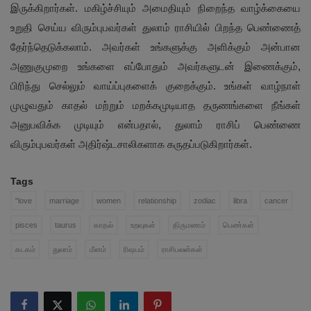
இருக்கிறார்கள். மகிழ்ச்சியும் அமைதியும் நிறைந்த வாழ்க்கையை
உறுதி செய்ய விரும்புபவர்கள் துலாம் ராசியில் பிறந்த பெண்ணைத்
தேர்ந்தெடுக்கலாம். அவர்கள் உங்களுக்கு அளிக்கும் அன்பான
அணுகுமுறை உங்களை எப்போதும் அவர்களுடன் இணைக்கும்,
பிரிந்து செல்லும் வாய்ப்புகளைக் குறைக்கும். உங்கள் வாழ்நாள்
முழுவதும் காதல் மற்றும் மறக்கமுடியாத தருணங்களை நீங்கள்
அனுபவிக்க முடியும் என்பதால், துலாம் ராசிப் பெண்ணை
விரும்புபவர்கள் அதிர்ஷ்டசாலிகளாக கருதப்படுகிறார்கள்.
Tags
"love
marriage
women
relationship
zodiac
libra
cancer
pisces
taurus
காதல்
உறவுகள்
திருமணம்
பெண்கள்
கடகம்
துலாம்
மீனம்
ரிஷபம்
ராசிபலன்கள்