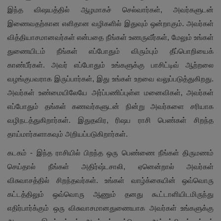
இந்த விஷயத்தில் ஆழமாகச் செல்வார்கள், அவர்களுடன்
இணைவதற்கான எளிதான வழிகளில் இதுவும் ஒன்றாகும். அவர்கள்
வித்தியாசமானவர்கள் என்பதை நீங்கள் உணருவீர்கள், மேலும் உங்கள்
துணையிடம் நீங்கள் எப்போதும் விரும்பும் தீப்பொறியைக்
காண்பீர்கள். அவர் எப்போதும் உங்களுக்கு பாசிட்டிவ் ஆற்றலை
வழங்குபவராக இருப்பார்கள், இது உங்கள் உறவை வலுப்படுத்துகிறது.
அவர்கள் உண்மையிலேயே அர்ப்பணிப்புள்ள மனைவிகள், அவர்கள்
எப்போதும் தங்கள் கணவர்களுடன் நின்று அவர்களை சரியாக
வழிநடத்துகிறார்கள். இதுதவிர, ரிஷப ராசி பெண்கள் சிறந்த
தாய்மார்களாகவும் அறியப்படுகிறார்கள்.
கடகம் - இந்த ராசியில் பிறந்த ஒரு பெண்ணை நீங்கள் திருமணம்
செய்தால் நீங்கள் அதிர்ஷ்டசாலி, ஏனென்றால் அவர்கள்
விசுவாசத்தில் சிறந்தவர்கள். உங்கள் வாழ்க்கையின் ஒவ்வொரு
கட்டத்திலும் ஒவ்வொரு ஆணும் தனது கூட்டாளியிடமிருந்து
எதிர்பார்க்கும் ஒரு விசுவாசமானதுணையாக அவர்கள் உங்களுக்கு