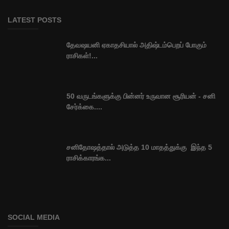
LATEST POSTS
தேவஷயனி ஏகாதசியால் அதிஷ்டம்பெறப் போகும்
ராசிகள்!...
50 வருடங்களுக்கு பின்னர் உருவான சூரியன் - சனி
சேர்க்கை....
சனிதோஷத்தால் அடுத்த 10 மாதத்துக்கு இந்த 5
ராசிக்காரங்க...
SOCIAL MEDIA