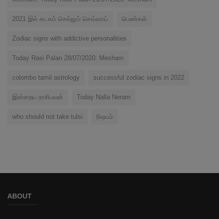
2021 இல் கடகம் செல்லும் செவ்வாய்
பெண்கள்
Zodiac signs with addictive personalities
Today Rasi Palan 28/07/2020: Mesham
colombo tamil astrology
successful zodiac signs in 2022
இன்றைய ராசிபலன்
Today Nalla Neram
who should not take tulsi
ரிஷபம்
ABOUT