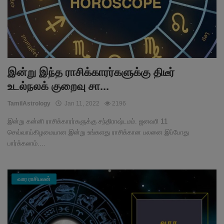
இன்று இந்த ராசிக்காரர்களுக்கு திடீர்
உடல்நலக் குறைவு சா...
TamilAstrology
Jan 11, 2022
2196
இன்று கன்னி ராசிக்காரர்களுக்கு சந்திராஷ்டமம். ஜனவரி 11
செவ்வாய்கிழமையான இன்று உங்களது ராசிக்கான பலனை இப்போது
பார்க்கலாம்....
வார ராசிபலன்