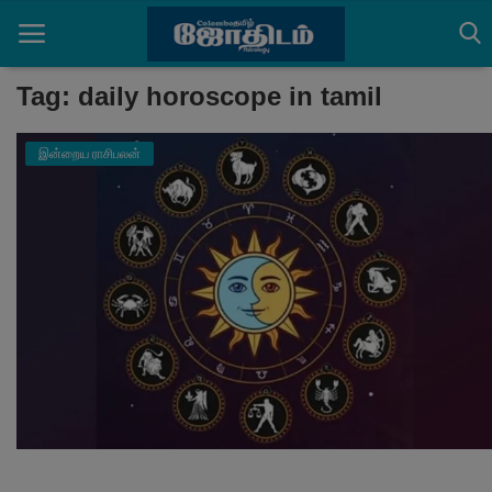
Tag: daily horoscope in tamil
இன்றைய ராசிபலன்
Home
செய்திகள்
ராசிபலன்கள்
பஞ்சாங்கம்
ஆன்மீக அர்த்தங்கள்
தகவல்கள்