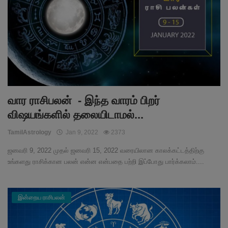
வார ராசிபலன் - இந்த வாரம் பிறர்
விஷயங்களில் தலையிடாமல்...
TamilAstrology
Jan 9, 2022
2373
ஜனவரி 9, 2022 முதல் ஜனவரி 15, 2022 வரையிலான காலக்கட்டத்திற்கு
உங்களது ராசிக்கான பலன் என்ன என்பதை பற்றி இப்போது பார்க்கலாம்....
இன்றைய ராசிபலன்