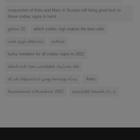
conjunction of Ketu and Mars in Scorpio will bring good luck to
these zodiac signs in tamil
ஜூலை 21
which zodiac sign makes the best wife
பலன் தரும் ஸ்லோகம்
ராசிகள்
lucky numbers for all zodiac signs in 2022
உங்கள் ராசி அடையாளத்தின் அடிப்படையில்
வீட்டில் வித்யாரம்பம் பூஜை செய்வது எப்படி
Aries
வேலைக்கான ராசிபலன்கள் 2022
நவராத்திரி கொண்டாட்டம்