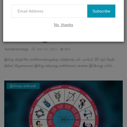
Subscribe
No, thanks
இன்று இந்த ராசிக்காரர்கள் வாகனங்களை
மிக கவனமாக இயக்க வே...
TamilAstrology
Dec 20, 2021
909
இன்று விருச்சிக ராசிக்காரர்களுக்கு சந்திராஷ்டமம். டிசம்பர் 20 ஆம் தேதி
திங்கட்கிழமையான இன்று உங்களது ராசிக்கான பலனை இப்போது பார்க்...
இன்றைய ராசிபலன்