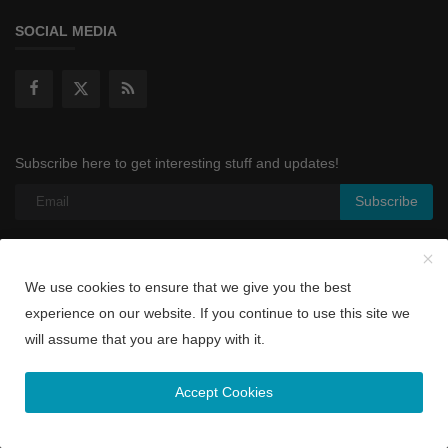
SOCIAL MEDIA
Subscribe here to get interesting stuff and updates!
Subscribe
We use cookies to ensure that we give you the best
Copyright © 2022 www.colombotamil.lk - All Rights Reserved |
experience on our website. If you continue to use this site we
Designed by Gtech7.com
will assume that you are happy with it.
About Us
Privacy Policy
Terms & Conditions
மேஷம்
Accept Cookies
ரிஷபம்
மிதுனம்
கடகம்
சிம்மம்