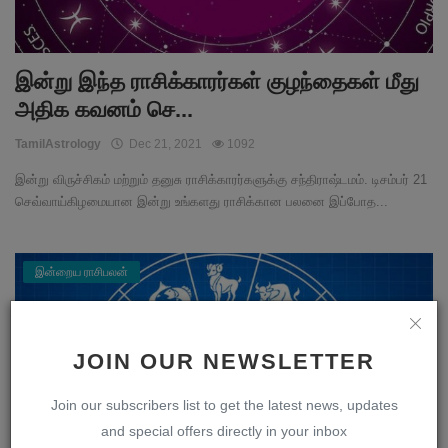
இன்று இந்த ராசிக்காரர்கள் குழந்தைகள் மீது
அதிக கவனம் செ...
TamilAstrology
Dec 21, 2021
1092
இன்று விருச்சிகம் மற்றும் தனுசு ராசிக்காரர்களுக்கு சந்திராஷ்டமம். டிசம்பர் 21
செவ்வாய்கிழமையான இன்று உங்களது ராசிக்கான பலனை இப்போத...
இன்றைய ராசிபலன்
JOIN OUR NEWSLETTER
Join our subscribers list to get the latest news, updates
and special offers directly in your inbox