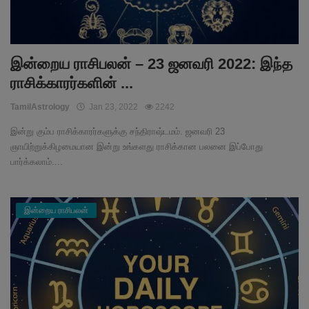
இன்றைய ராசிபலன் – 23 ஜனவரி 2022: இந்த
ராசிக்காரர்களின் ...
TamilAstrology
Jan 23, 2022
2242
இன்று கும்ப ராசிக்காரர்களுக்கு சந்திராஷ்டமம். ஜனவரி 23
ஞாயிற்றுக்கிழமையான இன்று உங்களது ராசிக்கான பலனை இப்போது
பார்க்கலாம்....
இன்றைய ராசிபலன்