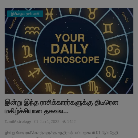
இன்றைய ராசிபலன்
இன்று இந்த ராசிக்காரர்களுக்கு திடீரென
மகிழ்ச்சியான தகவல...
TamilAstrology
Jan 1, 2022
1452
இன்று மேஷ ராசிக்காரர்களுக்கு சந்திராஷ்டமம். ஜனவரி 01 ஆம் தேதி