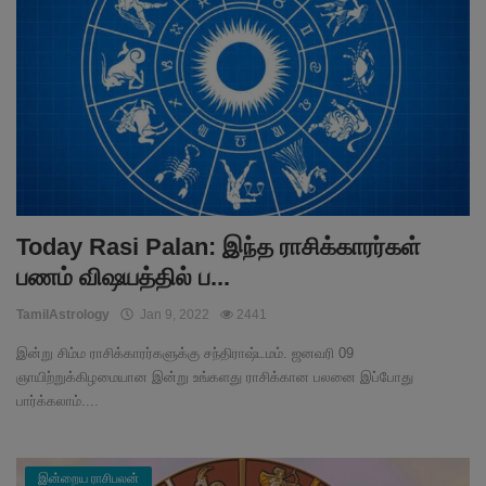
Today Rasi Palan: இந்த ராசிக்காரர்கள்
பணம் விஷயத்தில் ப...
TamilAstrology
Jan 9, 2022
2441
இன்று சிம்ம ராசிக்காரர்களுக்கு சந்திராஷ்டமம். ஜனவரி 09
ஞாயிற்றுக்கிழமையான இன்று உங்களது ராசிக்கான பலனை இப்போது
பார்க்கலாம்....
இன்றைய ராசிபலன்