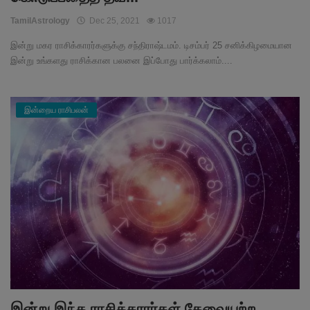
TamilAstrology
Dec 25, 2021
1017
இன்று மகர ராசிக்காரர்களுக்கு சந்திராஷ்டமம். டிசம்பர் 25 சனிக்கிழமையான
இன்று உங்களது ராசிக்கான பலனை இப்போது பார்க்கலாம்....
இன்றைய ராசிபலன்
இன்று இந்த ராசிக்காரர்கள் தேவையற்ற