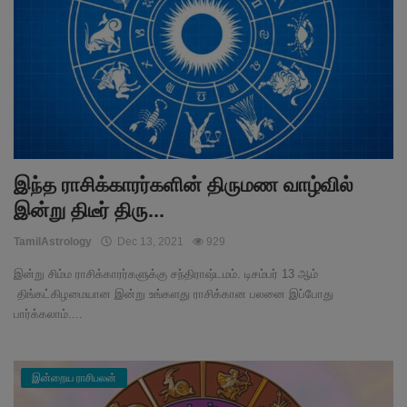
இந்த ராசிக்காரர்களின் திருமண வாழ்வில்
இன்று திடீர் திரு...
TamilAstrology
Dec 13, 2021
929
இன்று சிம்ம ராசிக்காரர்களுக்கு சந்திராஷ்டமம். டிசம்பர் 13 ஆம்
திங்கட்கிழமையான இன்று உங்களது ராசிக்கான பலனை இப்போது
பார்க்கலாம்....
இன்றைய ராசிபலன்