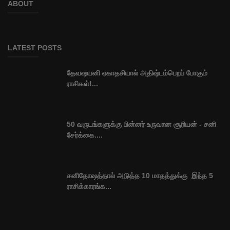
ABOUT
LATEST POSTS
தேவஷயனி ஏகாதசியால் அதிஷ்டம்பெறப் போகும்
ராசிகள்!...
50 வருடங்களுக்கு பின்னர் உருவான சூரியன் - சனி
சேர்க்கை....
சனிதோஷத்தால் அடுத்த 10 மாதத்துக்கு இந்த 5
ராசிக்காரங்க...