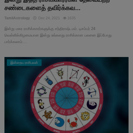
சண்டைகளைத் தவிர்க்கவ...
TamilAstrology
Dec 24, 2021
1635
இன்று மகர ராசிக்காரர்களுக்கு சந்திராஷ்டமம். டிசம்பர் 24
வெள்ளிக்கிழமையான இன்று உங்களது ராசிக்கான பலனை இப்போது
பார்க்கலாம்....
இன்றைய ராசிபலன்