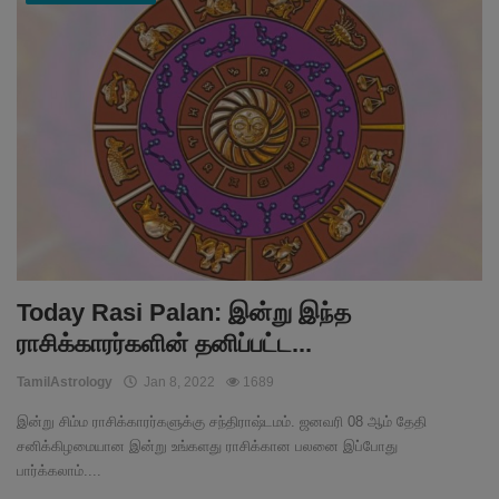
Today Rasi Palan: இன்று இந்த
ராசிக்காரர்களின் தனிப்பட்ட...
TamilAstrology
Jan 8, 2022
1689
இன்று சிம்ம ராசிக்காரர்களுக்கு சந்திராஷ்டமம். ஜனவரி 08 ஆம் தேதி
சனிக்கிழமையான இன்று உங்களது ராசிக்கான பலனை இப்போது
பார்க்கலாம்....