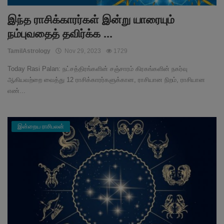
இந்த ராசிக்காரர்கள் இன்று யாரையும்
நம்புவதைத் தவிர்க்க ...
TamilAstrology
Nov 29, 2023
1729
Today Rasi Palan: நட்சத்திரங்களின் சஞ்சாரம் கிரகங்களின் நகர்வு
ஆகியவற்றை வைத்து 12 ராசிக்காரர்களுக்கான, ராசியான நிறம், ராசியான
எண்...
இன்றைய ராசிபலன்