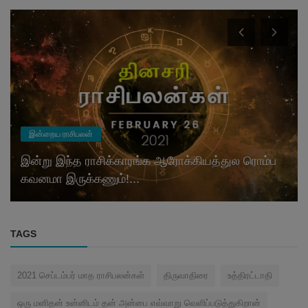
இன்றைய ராசிபலன்
இன்று இந்த ராசிக்காரங்க ஆரோக்கியத்துல ரொம்ப
கவனமா இருக்கணும்!...
TAGS
2021 செப்டம்பர் மாத ராசிபலன்கள்
திருவாதிரை
உத்திரட்டாதி
ஒரு மனிதன் உன்னிடம் தன் அன்பை எவ்வாறு வெளிப்படுத்துகிறான்