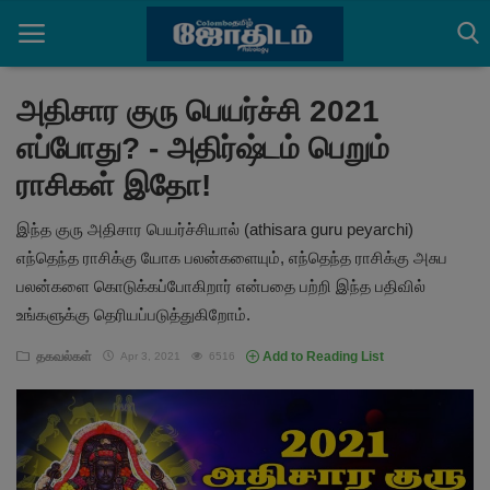
அதிசார குரு பெயர்ச்சி 2021
எப்போது? - அதிர்ஷ்டம் பெறும்
Home
ராசிகள் இதோ!
செய்திகள்
இந்த குரு அதிசார பெயர்ச்சியால் (athisara guru peyarchi)
ராசிபலன்கள்
எந்தெந்த ராசிக்கு யோக பலன்களையும், எந்தெந்த ராசிக்கு அசுப
பலன்களை கொடுக்கப்போகிறார் என்பதை பற்றி இந்த பதிவில்
பஞ்சாங்கம்
உங்களுக்கு தெரியப்படுத்துகிறோம்.
ஆன்மீக அர்த்தங்கள்
தகவல்கள்
Add to Reading List
Apr 3, 2021
6516
தகவல்கள்