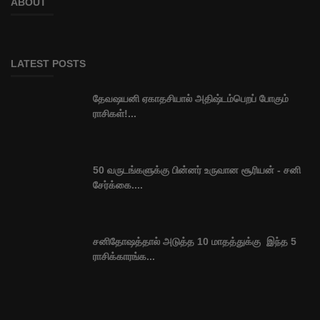
ABOUT
LATEST POSTS
தேவஷயனி ஏகாதசியால் அதிஷ்டம்பெறப் போகும்
ராசிகள்!...
50 வருடங்களுக்கு பின்னர் உருவான சூரியன் - சனி
சேர்க்கை....
சனிதோஷத்தால் அடுத்த 10 மாதத்துக்கு இந்த 5
ராசிக்காரங்க...