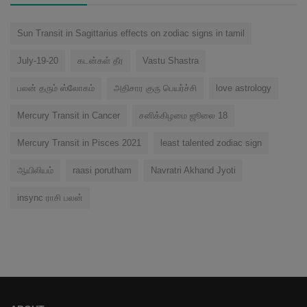
Sun Transit in Sagittarius effects on zodiac signs in tamil
July-19-20
கடன்கள் தீர
Vastu Shastra
பலன் தரும் ஸ்லோகம்
அதிசார குரு பெயர்ச்சி
love astrology
Mercury Transit in Cancer
சனிக்கிழமை ஜூலை 18
Mercury Transit in Pisces 2021
least talented zodiac sign
ஆயிலியம்
raasi porutham
Navratri Akhand Jyoti
insync ராசி பலன்