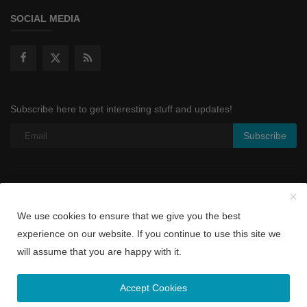
SOCIAL MEDIA
Subscribe here to get interesting stuff and updates!
Subscribe
Copyright © 2022 www.colombotamil.lk - All Rights Reserved |
We use cookies to ensure that we give you the best
Designed by Gtech7.com
experience on our website. If you continue to use this site we
About Us
Privacy Policy
Terms & Conditions
மேஷம்
will assume that you are happy with it.
ரிஷபம்
மிதுனம்
கடகம்
சிம்மம்
Accept Cookies