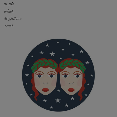
கடகம்
கன்னி
விருச்சிகம்
மகரம்