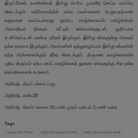
இருப்பீர்கள். வணிகர்கள் இன்று பெரிய முதலீடு செய்ய வாய்ப்பு
கிடைக்கும். எதிர்காலத்தில் நல்ல பலன்களைப் பெறுவதற்கான
வலுவான வாய்ப்புள்ளது. குடும்ப வாழ்க்கையில் மகிழ்ச்சியும்
அமைதியும் நிலவும். வீட்டில் உள்ளவர்களுடன், குறிப்பாக
உடன்பிறப்புடன் பரஸ்பர புரிதல் இருக்கும். இன்று உங்களுக்கு மிகவும்
நல்ல நாளாக இருக்கும். அவர்களின் ஒத்துழைப்பால் இன்று உங்களின்
எந்த பிரச்சனைக்கும் தீர்வு கிடைக்கும். திருமண வாழ்க்கையில்
புதிய திருப்பம் ஏற்படலாம். வாழ்க்கைத் துணை உங்களுக்கு சில நல்ல
செய்திகளைக் கூறலாம்.
அதிர்ஷ்ட நிறம்: ஸ்கை ப்ளூ
அதிர்ஷ்ட எண்:28
அதிர்ஷ்ட நேரம்: காலை 10 மணி முதல் மதியம் 2 மணி வரை
Tags
Today Rasi Palan
Daily horoscope in tamil
today horoscope in tamil