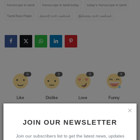
horoscope in tamil
horoscope in tamil today
today's horoscope in tamil
Tamil Rasi Palan
தினசரி ராசி பலன்கள்
இன்றைய ராசி பலன்கள்
0
0
0
0
Like
Dislike
Love
Funny
0
0
0
JOIN OUR NEWSLETTER
Join our subscribers list to get the latest news, updates
Angry
Sad
Wow