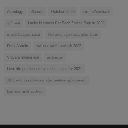
Astrology
விசாகம்
October-06-20
வார ராசிபலன்கள்
புரட்டாசி
Lucky Numbers For Each Zodiac Sign in 2022
கடகம் செல்லும் புதன்
இன்றைய பஞ்சாங்கம் நல்ல நேரம்
Daily Astrolo
சனி பெயர்ச்சி பலன்கள் 2022
Vidyarambham age
உத்திராடம்
Love life predictions by zodiac signs for 2021
2022 சனி பெயர்ச்சியால் எந்த ராசிக்கு சூப்பராகவும்
இன்றைய ராசி பலன்கள