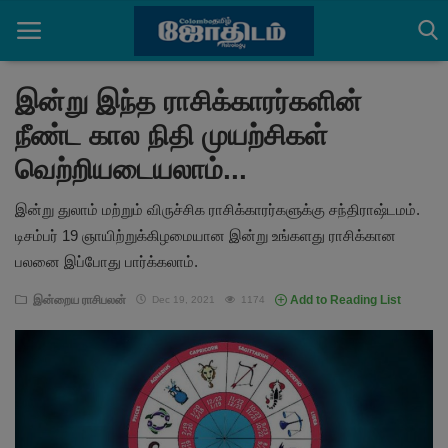
இன்று இந்த ராசிக்காரர்களின்
நீண்ட கால நிதி முயற்சிகள்
Home
வெற்றியடையலாம்...
செய்திகள்
இன்று துலாம் மற்றும் விருச்சிக ராசிக்காரர்களுக்கு சந்திராஷ்டமம்.
ராசிபலன்கள்
டிசம்பர் 19 ஞாயிற்றுக்கிழமையான இன்று உங்களது ராசிக்கான
பலனை இப்போது பார்க்கலாம்.
பஞ்சாங்கம்
இன்றைய ராசிபலன்
Add to Reading List
Dec 19, 2021
1174
ஆன்மீக அர்த்தங்கள்
தகவல்கள்