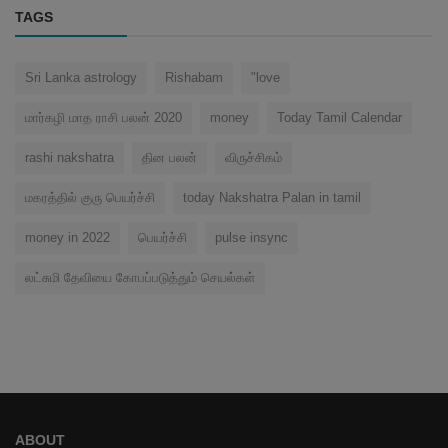
TAGS
Sri Lanka astrology
Rishabam
"love
மார்கழி மாத ராசி பலன் 2020
money
Today Tamil Calendar
rashi nakshatra
தின பலன்
விருச்சிகம்
மகரத்தில் குரு பெயர்ச்சி
today Nakshatra Palan in tamil
money in 2022
பெயர்ச்சி
pulse insync
லட்சுமி தேவியை கோபப்படுத்தும் செயல்கள்
ABOUT