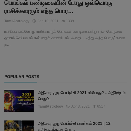
பொங்கல் பண்டிகையின் போது ஒவ்வொரு
ராசிக்காரரும் எந்த பொர...
TamilAstrology
Jan 10, 2021
1339
ராசிப்படி ஒவ்வொரு ராசிக்காரரும் பொங்கல் பண்டிகையன்று எந்த பொருளை
தானம் செய்யலாம் என்பதைக் காண்போம். அதைப் படித்து அந்த பொருட்களை
த...
POPULAR POSTS
அதிசார குரு பெயர்ச்சி 2021 எப்போது? - அதிர்ஷ்டம்
பெறும்...
TamilAstrology
Apr 3, 2021
6517
அதிசார குரு பெயர்ச்சி பலன்கள் 2021 | 12
ராசிகளுக்கான பொ...