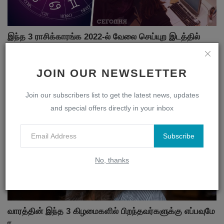
இந்த 3 ராசிக்காரங்க 2022-ல் வேலை செய்யுற இடத்தில்
படாதப...
TamilAstrology
Dec 9, 2021
3376
JOIN OUR NEWSLETTER
தகவல்கள்
Join our subscribers list to get the latest news, updates
and special offers directly in your inbox
Subscribe
No, thanks
வாரத்தின் இந்த 3 கிழமைகளில் பிறந்தவர்களுக்கு எப்பவுமே
ர...