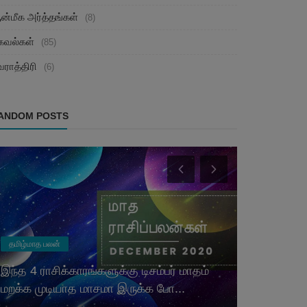
ன்மீக அர்த்தங்கள்
(8)
கவல்கள்
(85)
ராத்திரி
(6)
ANDOM POSTS
தமிழ்மாத பலன்
இன்றைய ராசிப
இந்த 4 ராசிக்காரங்களுக்கு டிசம்பர் மாதம்
இன்று இந்த
மறக்க முடியாத மாசமா இருக்க போ...
கொடுத்தால்