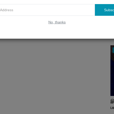
Subsc
வ
No, thanks
எப
Ta
இ
ப