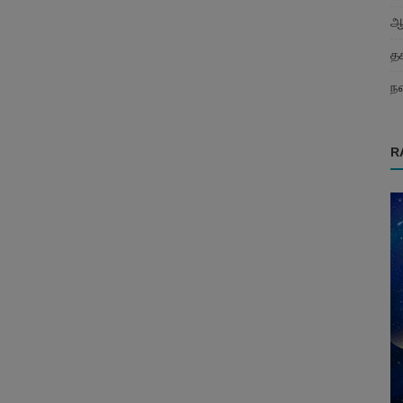
ஆ
த
நவ
R
இன்றைய ராசிபலன்
ம்
இன்று இந்த ராசிக்காரர்கள் கடன்
..
வாங்குவதைப் பற்றி யோசிக்கவே கூடாது......