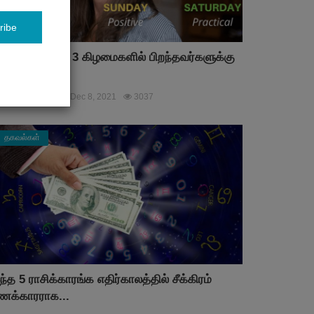
ribe
ாரத்தின் இந்த 3 கிழமைகளில் பிறந்தவர்களுக்கு
்பவுமே ர...
milAstrology
Dec 8, 2021
3037
தகவல்கள்
ந்த 5 ராசிக்காரங்க எதிர்காலத்தில் சீக்கிரம்
ணக்காரராக...