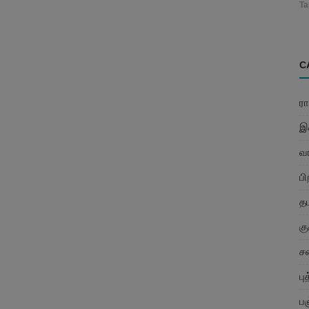
Ta
C
ர
இ
வ
பி
த
கு
சன
பு
பஞ