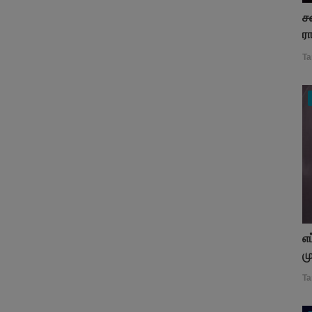
ச
ர
Ta
எ
ம
Ta