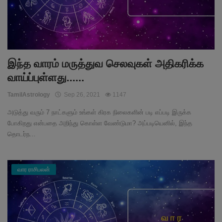
இந்த வாரம் மருத்துவ செலவுகள் அதிகரிக்க
வாய்ப்புள்ளது......
TamilAstrology
Sep 26, 2021
1147
அடுத்து வரும் 7 நாட்களும் உங்கள் கிரக நிலைகளின் படி எப்படி இருக்க
போகிறது என்பதை அறிந்து கொள்ள வேண்டுமா? அப்படியெனில், இந்த
தொடர்ந...
வார ராசிபலன்