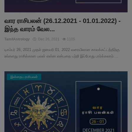
வார ராசிபலன் (26.12.2021 - 01.01.2022) -
இந்த வாரம் வேல...
TamilAstrology
Dec 26, 2021
1105
டிசம்பர் 26, 2021 முதல் ஜனவரி 01, 2022 வரையிலான காலக்கட்டத்திற்கு
உங்களது ராசிக்கான பலன் என்ன என்பதை பற்றி இப்போது பார்க்கலாம்....
இன்றைய ராசிபலன்